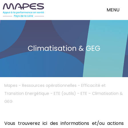
MENU
Climatisation & GEG
Mapes
-
Ressources opérationnelles
-
Efficacité et
Transition Energétique - ETE (outils)
-
ETE – Climatisation &
GEG
Vous trouverez ici des informations et/ou actions