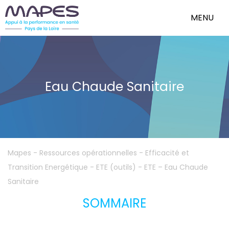
MENU
Eau Chaude Sanitaire
Mapes
-
Ressources opérationnelles
-
Efficacité et
Transition Energétique - ETE (outils)
-
ETE – Eau Chaude
Sanitaire
SOMMAIRE