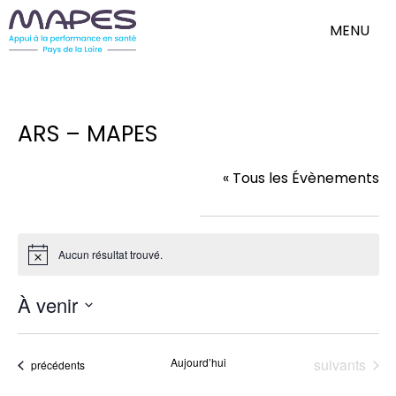
MENU
ARS – MAPES
« Tous les Évènements
Évènements dans ce organisateur
Aucun résultat trouvé.
Notice
À venir
Sélectionnez
une
date.
Évènements
Aujourd’hui
suivants
Évènements
précédents