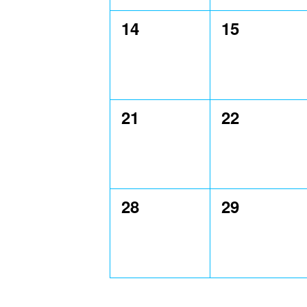
0
0
14
15
évènement,
évènement
0
0
21
22
évènement,
évènement
0
0
28
29
évènement,
évènement