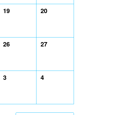
0
0
19
20
évènement,
évènement,
0
0
26
27
évènement,
évènement,
0
0
3
4
évènement,
évènement,