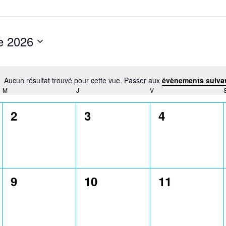
e 2026
Aucun résultat trouvé pour cette vue. Passer aux
évènements suiva
Notice
M
MERCREDI
J
JEUDI
V
VENDREDI
0
0
0
2
3
4
,
évènement,
évènement,
évènement,
0
0
0
9
10
11
,
évènement,
évènement,
évènement,