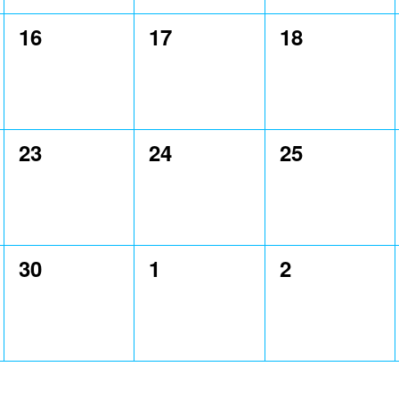
0
0
0
16
17
18
,
évènement,
évènement,
évènement,
0
0
0
23
24
25
,
évènement,
évènement,
évènement,
0
0
0
30
1
2
,
évènement,
évènement,
évènement,