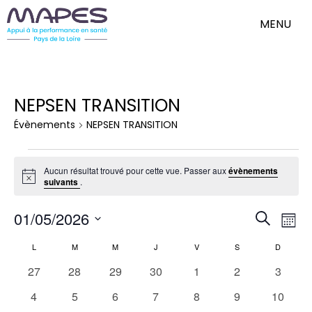
MENU
NEPSEN TRANSITION
Évènements
NEPSEN TRANSITION
Évènements
Aucun résultat trouvé pour cette vue. Passer aux
évènements
Notice
suivants
.
Nav
Reche
01/05/2026
Recherch
de
Mois
et
Sélectionnez
vue
une
Calendrier
L
LUNDI
M
MARDI
M
MERCREDI
J
JEUDI
V
VENDREDI
S
SAMEDI
D
DIMANC
Évè
naviga
date.
de
0
0
0
0
0
0
0
27
28
29
30
1
2
3
de
Évènements
évènements
évènements
évènements
évènements
évènements
évènements
évène
vues
0
0
0
0
0
0
0
4
5
6
7
8
9
10