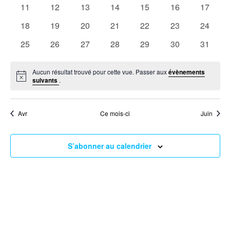
Évène
évènements
évènements
évènements
évènements
évènements
évènements
évène
0
0
0
0
0
0
0
11
12
13
14
15
16
17
évènements
évènements
évènements
évènements
évènements
évènements
évène
0
0
0
0
0
0
0
18
19
20
21
22
23
24
évènements
évènements
évènements
évènements
évènements
évènements
évène
0
0
0
0
0
0
0
25
26
27
28
29
30
31
évènements
évènements
évènements
évènements
évènements
évènements
évène
Aucun résultat trouvé pour cette vue. Passer aux
évènements
Notice
suivants
.
Avr
Ce mois-ci
Juin
S’abonner au calendrier