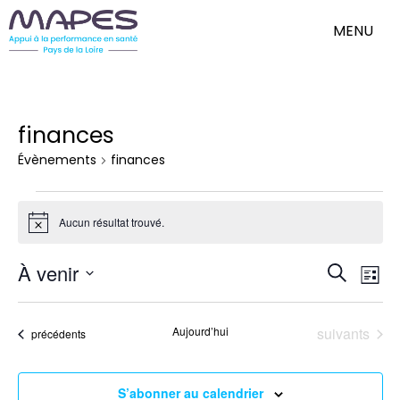
MENU
finances
Évènements
finances
Évènements
Aucun résultat trouvé.
Notice
Nav
Reche
À venir
Recherch
de
Liste
et
Sélectionnez
vue
une
Évè
naviga
date.
Évènements
Aujourd’hui
suivants
Évènements
précédents
de
vues
Évène
S’abonner au calendrier