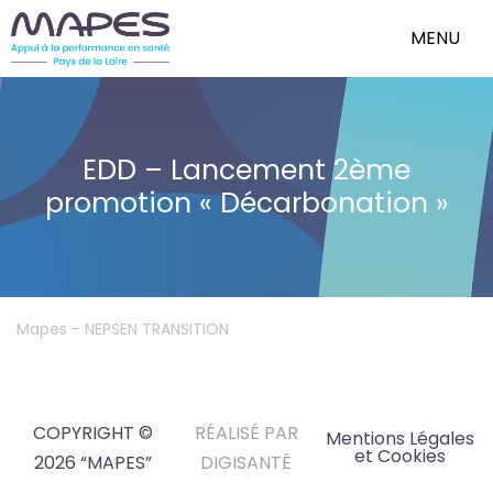
MENU
EDD – Lancement 2ème
promotion « Décarbonation »
Mapes
-
NEPSEN TRANSITION
COPYRIGHT ©
RÉALISÉ PAR
Mentions Légales
et Cookies
2026 “MAPES”
DIGISANTÉ