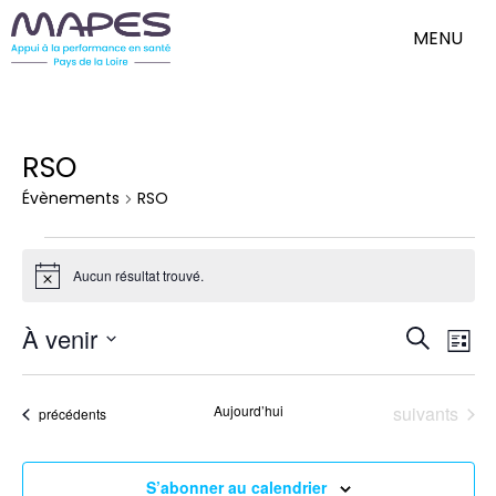
MENU
RSO
Évènements
RSO
Évènements
Aucun résultat trouvé.
Notice
Nav
Reche
À venir
Recherch
de
Liste
et
Sélectionnez
vue
une
Évè
naviga
date.
Évènements
Aujourd’hui
suivants
Évènements
précédents
de
vues
Évène
S’abonner au calendrier