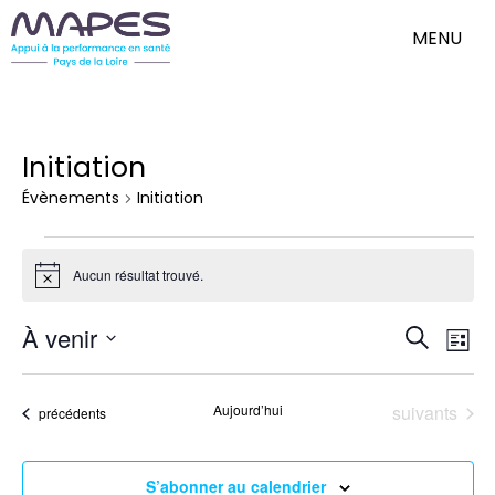
MENU
Initiation
Évènements
Initiation
Évènements
Aucun résultat trouvé.
Notice
Nav
Reche
À venir
Recherch
de
Liste
et
Sélectionnez
vue
une
Évè
naviga
date.
Évènements
Aujourd’hui
suivants
Évènements
précédents
de
vues
Évène
S’abonner au calendrier