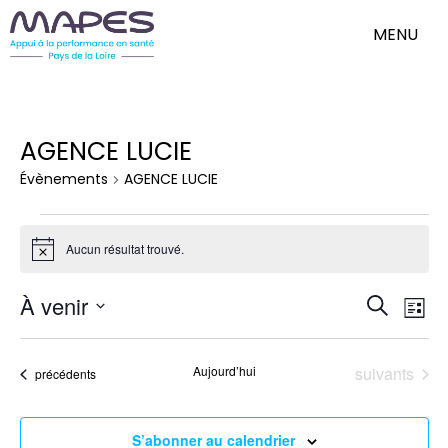
MENU
AGENCE LUCIE
Évènements
AGENCE LUCIE
Évènements
Aucun résultat trouvé.
Notice
Nav
Reche
À venir
Recherch
de
Liste
et
Sélectionnez
vue
une
Évè
naviga
date.
Évènements
Aujourd’hui
suivants
Évènements
précédents
de
vues
Évène
S’abonner au calendrier