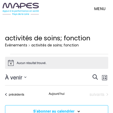
MENU
activités de soins; fonction
Évènements
activités de soins; fonction
Évènements
Aucun résultat trouvé.
Notice
Nav
Reche
À venir
Recherch
de
Liste
et
Sélectionnez
vue
une
Évè
naviga
date.
Évènements
Aujourd’hui
suivants
Évènements
précédents
de
vues
Évène
S’abonner au calendrier