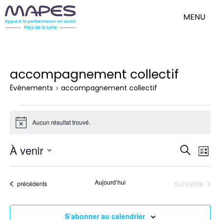
MENU
accompagnement collectif
Évènements
accompagnement collectif
Évènements
Aucun résultat trouvé.
Notice
Nav
Reche
À venir
Recherch
de
Liste
et
Sélectionnez
vue
une
Évè
naviga
date.
Évènements
Aujourd’hui
suivants
Évènements
précédents
de
vues
Évène
S’abonner au calendrier