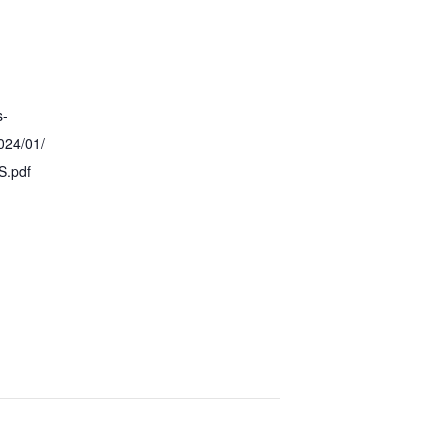
s-
024/01/
S.pdf