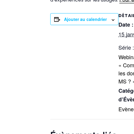
DÉTAI
Ajouter au calendrier
Date :
15 jan
Série :
Webin
« Com
les d
MS ? 
Catég
d’Évè
Evèn