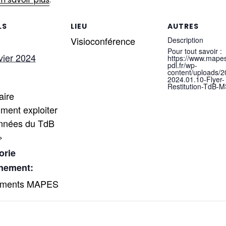
LS
LIEU
AUTRES
Visioconférence
Description
Pour tout savoir :
vier 2024
https://www.mape
pdl.fr/wp-
content/uploads/2
2024.01.10-Flyer-
Restitution-TdB-M
aire
ment exploiter
onnées du TdB
»
orie
nement:
ements MAPES